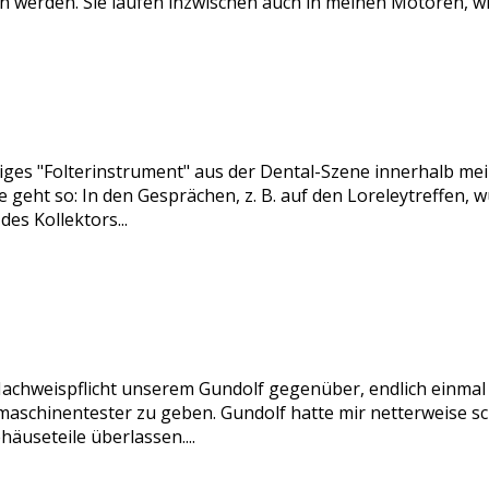
n werden. Sie laufen inzwischen auch in meinen Motoren, wie
rtiges "Folterinstrument" aus der Dental-Szene innerhalb me
geht so: In den Gesprächen, z. B. auf den Loreleytreffen, wu
es Kollektors...
Nachweispflicht unserem Gundolf gegenüber, endlich einmal e
schinentester zu geben. Gundolf hatte mir netterweise sch
äuseteile überlassen....