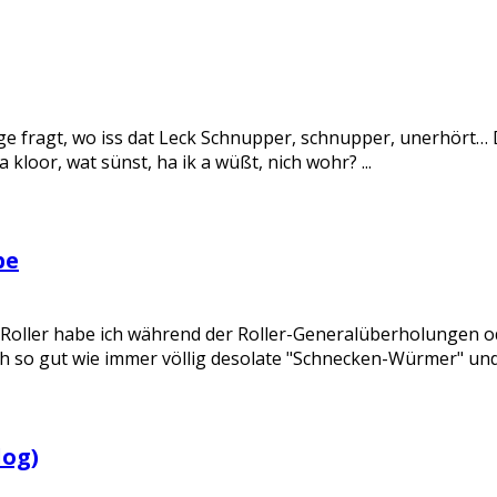
age fragt, wo iss dat Leck Schnupper, schnupper, unerhört…
 kloor, wat sünst, ha ik a wüßt, nich wohr? ...
be
-Roller habe ich während der Roller-Generalüberholungen o
h so gut wie immer völlig desolate "Schnecken-Würmer" und d
log)