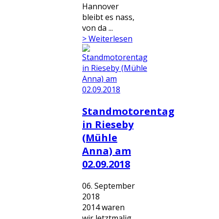
Hannover
bleibt es nass,
von da ...
> Weiterlesen
Standmotorentag
in Rieseby
(Mühle
Anna) am
02.09.2018
06. September
2018
2014 waren
wir letztmalig