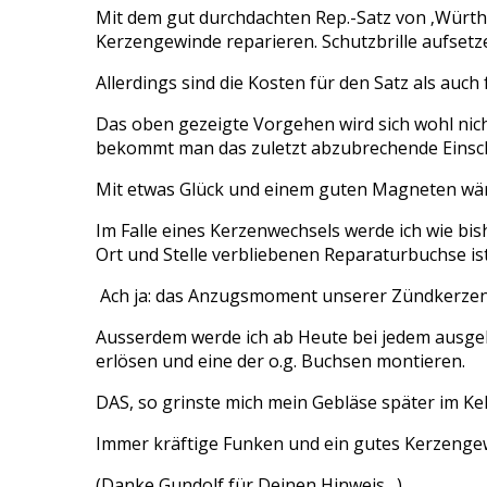
Mit dem gut durchdachten Rep.-Satz von ‚Würth
Kerzengewinde reparieren. Schutzbrille aufsetz
Allerdings sind die Kosten für den Satz als auc
Das oben gezeigte Vorgehen wird sich wohl nicht
bekommt man das zuletzt abzubrechende Einsc
Mit etwas Glück und einem guten Magneten wäre
Im Falle eines Kerzenwechsels werde ich wie bis
Ort und Stelle verbliebenen Reparaturbuchse ist
Ach ja: das Anzugsmoment unserer Zündkerzen l
Ausserdem werde ich ab Heute bei jedem ausgeb
erlösen und eine der o.g. Buchsen montieren.
DAS, so grinste mich mein Gebläse später im Kell
Immer kräftige Funken und ein gutes Kerzenge
(Danke Gundolf für Deinen Hinweis…)