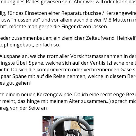
Erfindung des Rades gewesen sein. Aber wer will oder kann d
g, für das Einsetzen einer Reparaturbuchse / Kerzengewin
e usw "müssen ab" und vor allem auch die vier M.8 Muttern m
icht", möchte man gerne die Finger davon lassen.
ieder zusammenbauen; ein ziemlicher Zeitaufwand. Heinkelfr
opf eingebaut, einfach so.
die Aluspäne an, welche trotz aller Vorsichtsmassnahmen in 
ingste Übel. Späne, welche sich auf der Ventilsitzfläche b
 mehr. Da sich die komprimierten oder verbrennenden Gase
 paar Späne mit auf die Reise nehmen, welche in diesem Bere
les gut gehen!
h einem neuen Kerzengewinde. Da ich eine recht enge Bezi
r meint, das hinge mit meinem Alter zusammen…) sprach mi
räg von der Seite an.