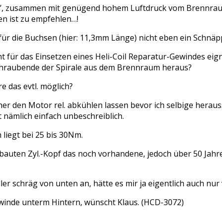
’, zusammen mit genügend hohem Luftdruck vom Brennraum he
en ist zu empfehlen…!
h für die Buchsen (hier: 11,3mm Länge) nicht eben ein Schnä
 für das Einsetzen eines Heli-Coil Reparatur-Gewindes eign
hraubende der Spirale aus dem Brennraum heraus?
 das evtl. möglich?
her den Motor rel. abkühlen lassen bevor ich selbige herau
 nämlich einfach unbeschreiblich.
iegt bei 25 bis 30Nm.
auten Zyl.-Kopf das noch vorhandene, jedoch über 50 Jahre
er schräg von unten an, hätte es mir ja eigentlich auch nur 
winde unterm Hintern, wünscht Klaus. (HCD-3072)