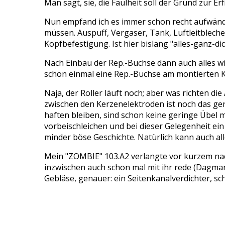
Man sagt, sie, die Faulheit soll der Grund zur 
Nun empfand ich es immer schon recht aufwändi
müssen. Auspuff, Vergaser, Tank, Luftleitblech
Kopfbefestigung. Ist hier bislang "alles-ganz-d
Nach Einbau der Rep.-Buchse dann auch alles w
schon einmal eine Rep.-Buchse am montierten K
Naja, der Roller läuft noch; aber was richten 
zwischen den Kerzenelektroden ist noch das ger
haften bleiben, sind schon keine geringe Übel
vorbeischleichen und bei dieser Gelegenheit ein
minder böse Geschichte. Natürlich kann auch al
Mein "ZOMBIE" 103.A2 verlangte vor kurzem nac
inzwischen auch schon mal mit ihr rede (Dagma
Gebläse, genauer: ein Seitenkanalverdichter, sch